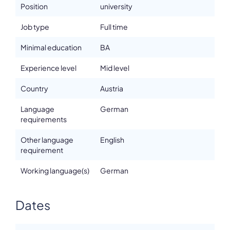
Position
university
Job type
Full time
Minimal education
BA
Experience level
Mid level
Country
Austria
Language
German
requirements
Other language
English
requirement
Working language(s)
German
Dates