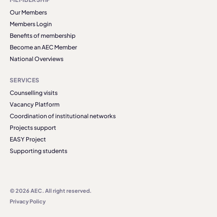
Our Members
Members Login
Benefits of membership
Become an AEC Member
National Overviews
SERVICES
Counselling visits
Vacancy Platform
Coordination of institutional networks
Projects support
EASY Project
Supporting students
© 2026 AEC. All right reserved.
Privacy Policy