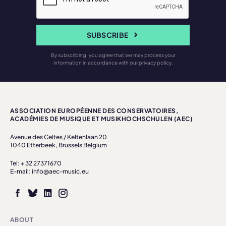
SUBSCRIBE
By subscribing, you agree that we may process your
information in accordance with our privacy policy.
ASSOCIATION EUROPÉENNE DES CONSERVATOIRES,
ACADÉMIES DE MUSIQUE ET MUSIKHOCHSCHULEN (AEC)
Avenue des Celtes / Keltenlaan 20
1040 Etterbeek, Brussels Belgium
Tel: + 32 27371670
E-mail: info@aec-music.eu
ABOUT