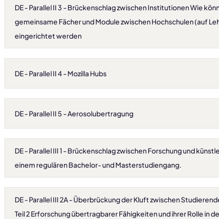
DE - Parallel II 3 - Brückenschlag zwischen Institutionen Wie kö
gemeinsame Fächer und Module zwischen Hochschulen (auf L
eingerichtet werden
DE - Parallel II 4 - Mozilla Hubs
DE - Parallel II 5 - Aerosolubertragung
DE - Parallel III 1 - Brückenschlag zwischen Forschung und künstle
einem regulären Bachelor- und Masterstudiengang.
DE - Parallel III 2A - Überbrückung der Kluft zwischen Studiere
Teil 2 Erforschung übertragbarer Fähigkeiten und ihrer Rolle in d