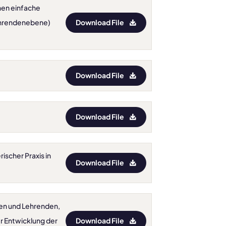
nnen einfache
Download File
ehrendenebene)
Download File
Download File
rischer Praxis in
Download File
nden und Lehrenden,
Download File
er Entwicklung der