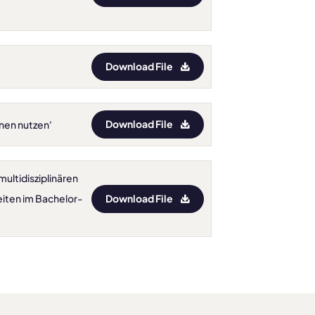
Download File
Download File
onen nutzen'
multidisziplinären
Download File
eiten im Bachelor-