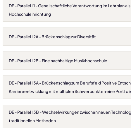
DE - Parallel I 1 - Gesellschaftliche Verantwortung im Lehrplan al
Hochschuleinrichtung
DE - Parallel I 2A - Brückenschlag zur Diversität
DE - Parallel I 2B - Eine nachhaltige Musikhochschule
DE - Parallel I 3A - Brückenschlag zum Berufsfeld Positive Entsc
Karriereentwicklung mit multiplen Schwerpunkten eine Portfoli
DE - Parallel I 3B - Wechselwirkungen zwischen neuen Technolo
traditionellen Methoden