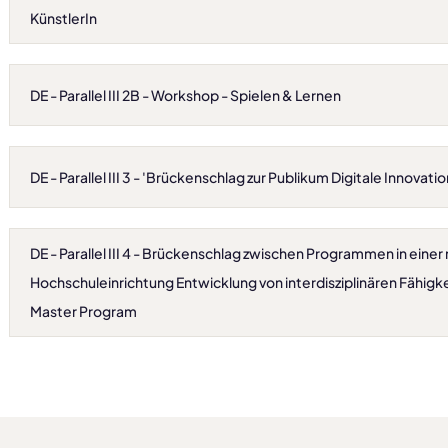
KünstlerIn
DE - Parallel III 2B - Workshop - Spielen & Lernen
DE - Parallel III 3 - 'Brückenschlag zur Publikum Digitale Innovati
DE - Parallel III 4 - Brückenschlag zwischen Programmen in einer 
Hochschuleinrichtung Entwicklung von interdisziplinären Fähigk
Master Program