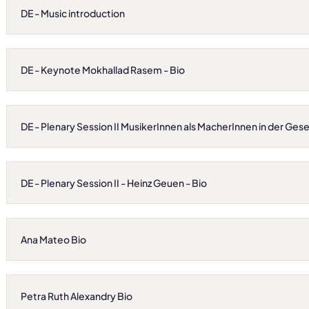
DE - Music introduction
DE - Keynote Mokhallad Rasem - Bio
DE - Plenary Session II MusikerInnen als MacherInnen in der Gese
DE - Plenary Session II - Heinz Geuen - Bio
Ana Mateo Bio
Petra Ruth Alexandry Bio