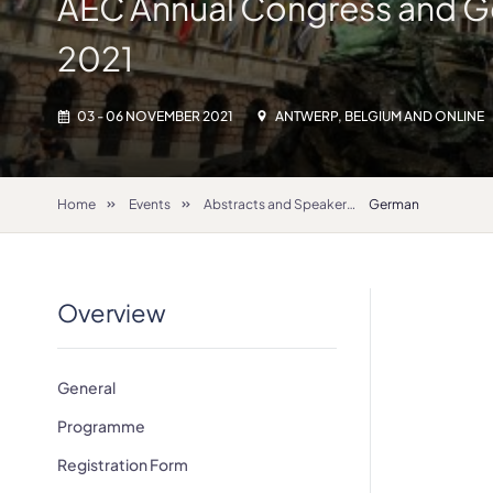
AEC Annual Congress and G
2021
03 - 06 NOVEMBER 2021
ANTWERP, BELGIUM AND ONLINE
Home
Events
Abstracts and Speakers
German
Overview
General
Programme
Registration Form