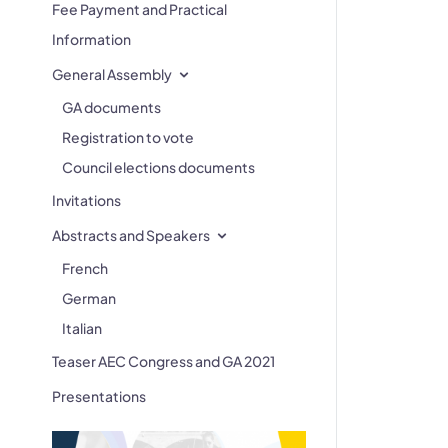
Fee Payment and Practical
Information
General Assembly
GA documents
Registration to vote
Council elections documents
Invitations
Abstracts and Speakers
French
German
Italian
Teaser AEC Congress and GA 2021
Presentations